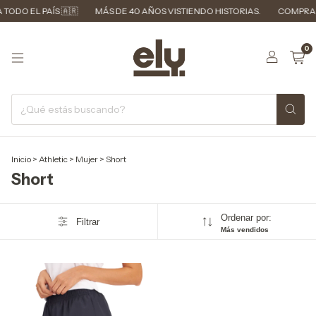
TODO EL PAÍS 🇦🇷
MÁS DE 40 AÑOS VISTIENDO HISTORIAS.
COMPRA M
0
Inicio
>
Athletic
>
Mujer
>
Short
Short
Ordenar por:
Filtrar
Más vendidos