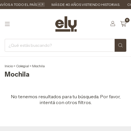
VÍOS A TODO EL PAÍS 🇦🇷
MÁS DE 40 AÑOS VISTIENDO HISTORIAS.
CO
0
Inicio
>
Colegial
>
Mochila
Mochila
No tenemos resultados para tu búsqueda. Por favor,
intentá con otros filtros.