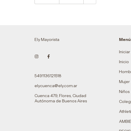
Ely Mayorista
Menú
Inicia
Inicio
Homb
5491136121518
Mujer
elycuenca@ely.com.ar
Niños
Cuenca 479, Flores, Ciudad
Autónoma de Buenos Aires
Colegi
Athlet
AMBI