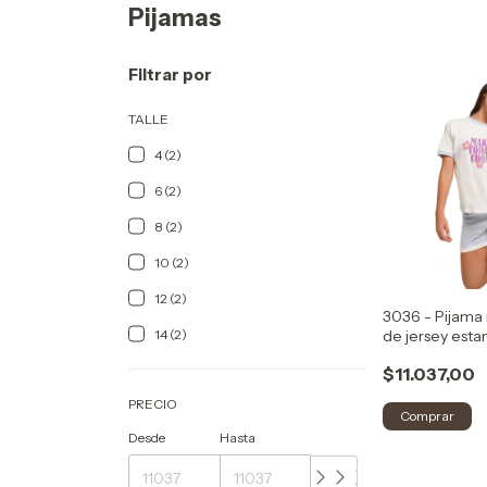
Pijamas
Filtrar por
TALLE
4 (2)
6 (2)
8 (2)
10 (2)
12 (2)
3036 - Pijama 
de jersey est
14 (2)
$11.037,00
PRECIO
Comprar
Desde
Hasta