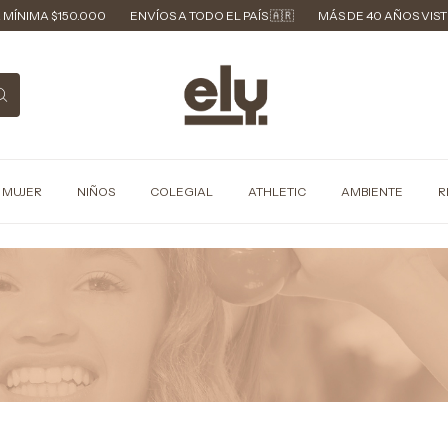
$150.000
ENVÍOS A TODO EL PAÍS 🇦🇷
MÁS DE 40 AÑOS VISTIENDO HI
MUJER
NIÑOS
COLEGIAL
ATHLETIC
AMBIENTE
R