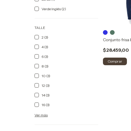
Verde Inglés (2)
TALLE
2 (3)
Conjunto frisa
4 (3)
$28.459,00
6 (3)
Comprar
8 (3)
10 (3)
12 (3)
14 (3)
16 (3)
Ver más