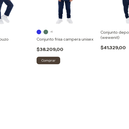
Conjunto depor
+1
(wewenit)
 buzo
Conjunto frisa campera unisex
$41.329,00
$38.209,00
Comprar