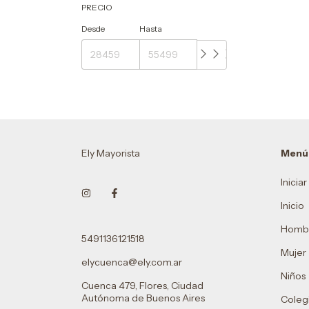
PRECIO
Desde
Hasta
Ely Mayorista
Menú
Inicia
Inicio
Homb
5491136121518
Mujer
elycuenca@ely.com.ar
Niños
Cuenca 479, Flores, Ciudad
Autónoma de Buenos Aires
Colegi