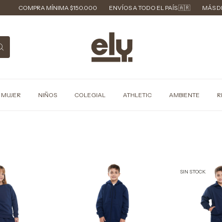
OMPRA MÍNIMA $150.000
ENVÍOS A TODO EL PAÍS 🇦🇷
MÁS DE 40 AÑO
MUJER
NIÑOS
COLEGIAL
ATHLETIC
AMBIENTE
R
SIN STOCK