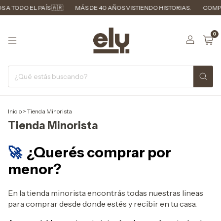
 A TODO EL PAÍS 🇦🇷
MÁS DE 40 AÑOS VISTIENDO HISTORIAS.
COMPR
0
Inicio
>
Tienda Minorista
Tienda Minorista
🚀
¿Querés comprar por
menor?
En la tienda minorista encontrás todas nuestras lineas
para comprar desde donde estés y recibir en tu casa.