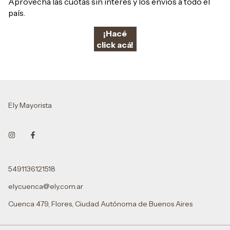
Aprovechá las cuotas sin interés y los envíos a todo el
país.
¡Hacé
click acá!
Ely Mayorista
5491136121518
elycuenca@ely.com.ar
Cuenca 479, Flores, Ciudad Autónoma de Buenos Aires