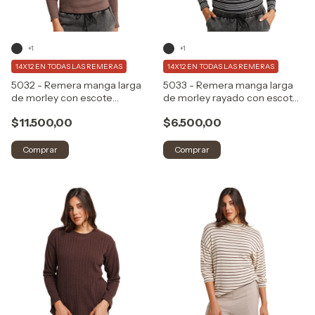
+1
+1
14X12 EN TODAS LAS REMERAS
14X12 EN TODAS LAS REMERAS
5032 - Remera manga larga
5033 - Remera manga larga
de morley con escote
de morley rayado con escote
redondo.
redondo.
$11.500,00
$6.500,00
Comprar
Comprar