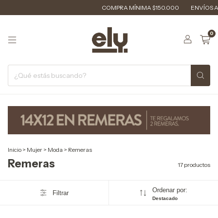
COMPRA MÍNIMA $150.000
ENVÍOS A TODO EL
0
Inicio
>
Mujer
>
Moda
>
Remeras
Remeras
17 productos
Ordenar por:
Filtrar
Destacado