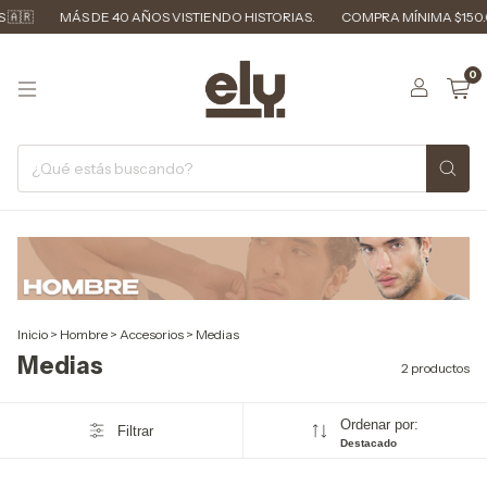
🇦🇷
MÁS DE 40 AÑOS VISTIENDO HISTORIAS.
COMPRA MÍNIMA $150.
0
Inicio
>
Hombre
>
Accesorios
>
Medias
Medias
2 productos
Ordenar por:
Filtrar
Destacado