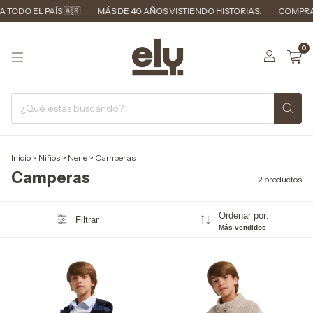
 TODO EL PAÍS 🇦🇷
MÁS DE 40 AÑOS VISTIENDO HISTORIAS.
COMPRA 
0
Inicio
>
Niños
>
Nene
>
Camperas
Camperas
2 productos
Ordenar por:
Filtrar
Más vendidos