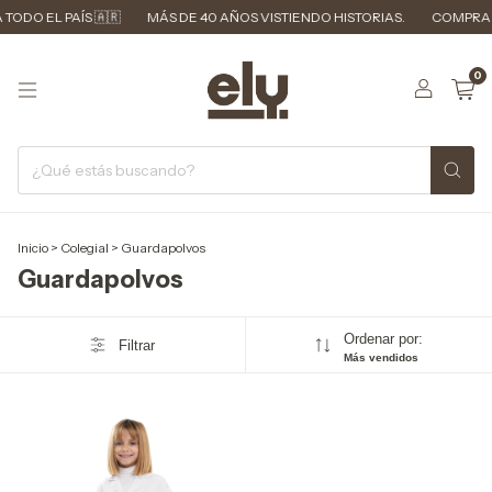
TODO EL PAÍS 🇦🇷
MÁS DE 40 AÑOS VISTIENDO HISTORIAS.
COMPRA M
0
Inicio
>
Colegial
>
Guardapolvos
Guardapolvos
Ordenar por:
Filtrar
Más vendidos