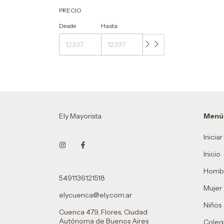
PRECIO
Desde
Hasta
Ely Mayorista
Menú
Inicia
Inicio
Homb
5491136121518
Mujer
elycuenca@ely.com.ar
Niños
Cuenca 479, Flores, Ciudad
Autónoma de Buenos Aires
Colegi