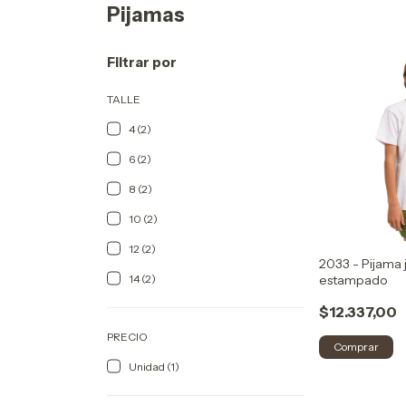
Pijamas
Filtrar por
TALLE
4 (2)
6 (2)
8 (2)
10 (2)
12 (2)
2033 - Pijama 
estampado
14 (2)
$12.337,00
PRECIO
Comprar
Unidad (1)