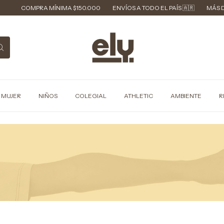
OMPRA MÍNIMA $150.000
ENVÍOS A TODO EL PAÍS 🇦🇷
MÁS DE 40 AÑO
MUJER
NIÑOS
COLEGIAL
ATHLETIC
AMBIENTE
R