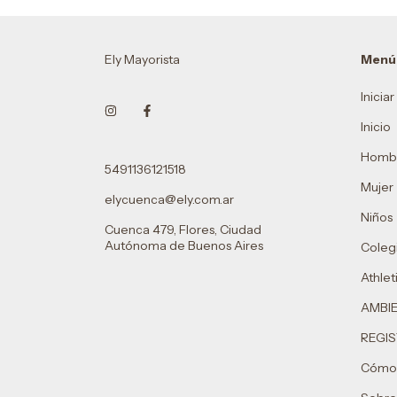
Ely Mayorista
Menú
Inicia
Inicio
Homb
5491136121518
Mujer
elycuenca@ely.com.ar
Niños
Cuenca 479, Flores, Ciudad
Autónoma de Buenos Aires
Colegi
Athlet
AMBI
REGIS
Cómo