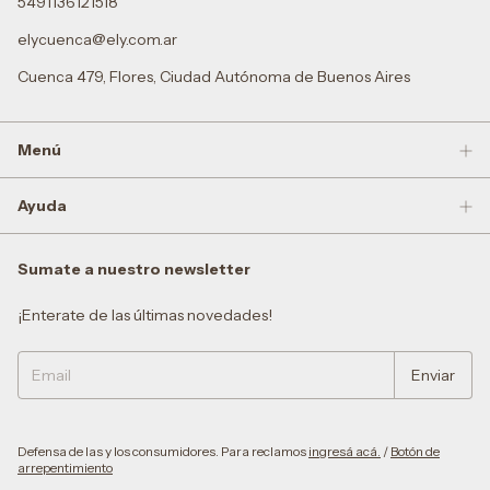
5491136121518
elycuenca@ely.com.ar
Cuenca 479, Flores, Ciudad Autónoma de Buenos Aires
Menú
Ayuda
Sumate a nuestro newsletter
¡Enterate de las últimas novedades!
Defensa de las y los consumidores. Para reclamos
ingresá acá.
/
Botón de
arrepentimiento