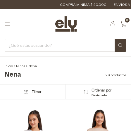
COMPRA MÍNIMA $150.000
ENVÍOS A TODO EL 
0
Inicio
>
Niños
>
Nena
Nena
29 productos
Ordenar por:
Filtrar
Destacado