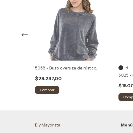
5058 - Buzo oversize de rústico.
+1
5025 - 
$29.237,00
$15.0
Comprar
Comp
Ely Mayorista
Menú