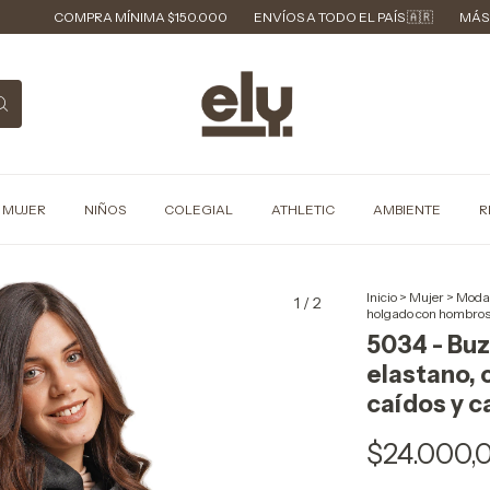
OMPRA MÍNIMA $150.000
ENVÍOS A TODO EL PAÍS 🇦🇷
MÁS DE 40 AÑ
MUJER
NIÑOS
COLEGIAL
ATHLETIC
AMBIENTE
R
Inicio
>
Mujer
>
Moda
1
/
2
holgado con hombros
5034 - Buz
elastano,
caídos y c
$24.000,