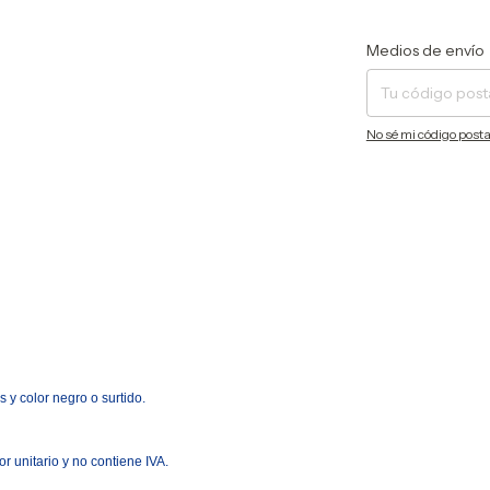
Entregas para el CP:
Medios de envío
No sé mi código posta
s y color negro o surtido.
r unitario y no contiene IVA.