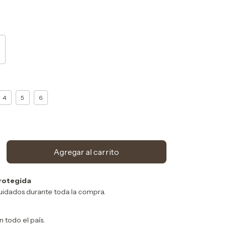
4
5
6
rotegida
uidados durante toda la compra.
n todo el país.