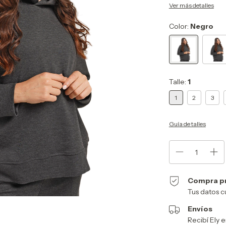
Ver más detalles
Color:
Negro
Talle:
1
1
2
3
Guía de talles
Compra p
Tus datos c
Envíos
Recibí Ely e