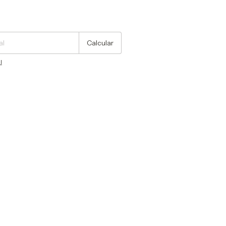
Cambiar CP
Calcular
l