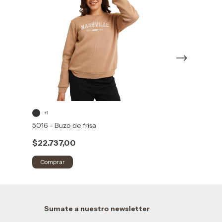
5040 - Buzo can
+1
con capucha y bo
5016 - Buzo de frisa
$26.000,00
$22.737,00
Comprar
Comprar
Sumate a nuestro newsletter