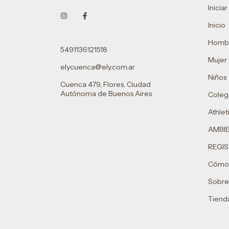
Inicia
Inicio
Homb
5491136121518
Mujer
elycuenca@ely.com.ar
Niños
Cuenca 479, Flores, Ciudad
Autónoma de Buenos Aires
Colegi
Athlet
AMBI
REGIS
Cómo
Sobre
Tienda