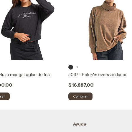
+1
Buzo manga raglan de frisa.
5037 - Polerón oversize darlon
00,00
$16.887,00
rar
Comprar
Ayuda