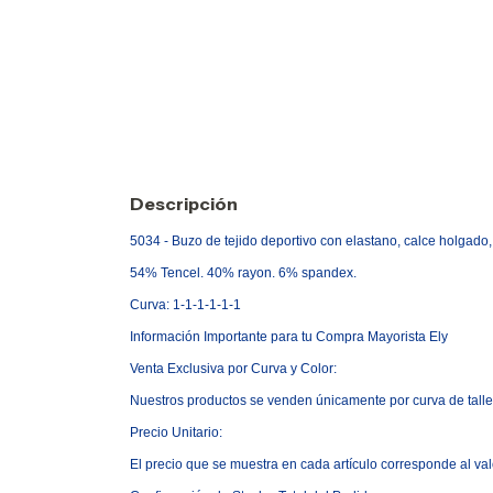
Descripción
5034 - Buzo de tejido deportivo con elastano, calce holgado,
54% Tencel. 40% rayon. 6% spandex.
Curva: 1-1-1-1-1-1
Informaci
ó
n Importante para tu Compra Mayorista Ely
Venta Exclusiva por Curva y Color:
Nuestros productos se venden
ú
nicamente por curva de talle
Precio Unitario:
El precio que se muestra en cada art
í
culo corresponde al valo