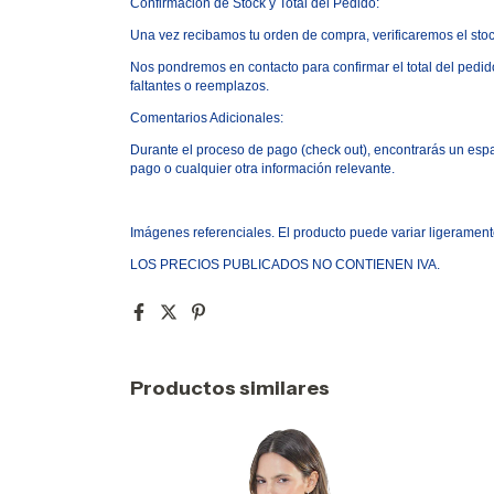
Confirmaci
ó
n de Stock y Total del Pedido:
Una vez recibamos tu orden de compra, verificaremos el stoc
Nos pondremos en contacto para confirmar el total del pedido
faltantes o reemplazos.
Comentarios Adicionales:
Durante el proceso de pago
(
check out), encontrar
á
s un esp
pago o cualquier otra informaci
ó
n relevante.
Im
á
genes referenciales. El producto puede variar ligerament
LOS PRECIOS PUBLICADOS NO CONTIENEN IVA.
Productos similares