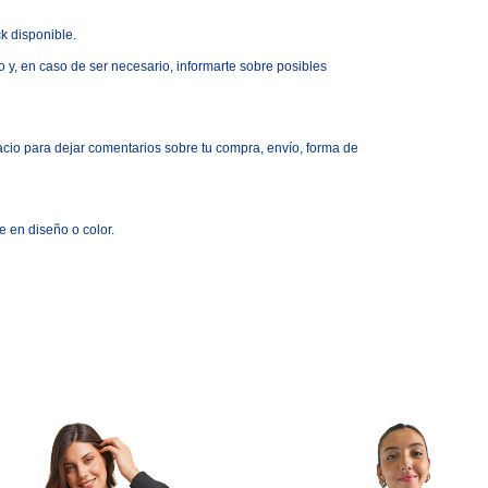
k disponible.
 y, en caso de ser necesario, informarte sobre posibles
acio para dejar comentarios sobre tu compra, env
í
o, forma de
e en dise
ñ
o
o
color.