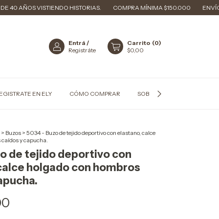
OS VISTIENDO HISTORIAS.
COMPRA MÍNIMA $150.000
ENVÍOS A TODO 
Entrá
/
Carrito
(
0
)
Registráte
$0,00
EGISTRATE EN ELY
CÓMO COMPRAR
SOBRE NOSOTROS
TIE
>
Buzos
>
5034 - Buzo de tejido deportivo con elastano, calce
 caídos y capucha.
o de tejido deportivo con
 calce holgado con hombros
apucha.
00