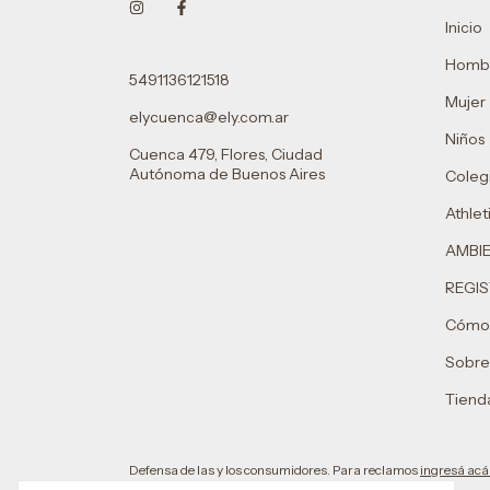
Inicio
Homb
5491136121518
Mujer
elycuenca@ely.com.ar
Niños
Cuenca 479, Flores, Ciudad
Autónoma de Buenos Aires
Colegi
Athlet
AMBI
REGIS
Cómo
Sobre
Tienda
Defensa de las y los consumidores. Para reclamos
ingresá acá