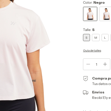
Color:
Negro
Talle:
S
S
M
L
Guía de talles
Compra p
Tus datos c
Envíos
Recibí Ely e
Entregas para el CP: