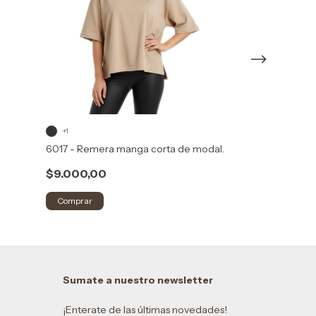
+1
+1
6017 - Remera manga corta de modal.
6035 - Remera 
ranglán.
$9.000,00
$15.587,00
Comprar
Comprar
Sumate a nuestro newsletter
¡Enterate de las últimas novedades!