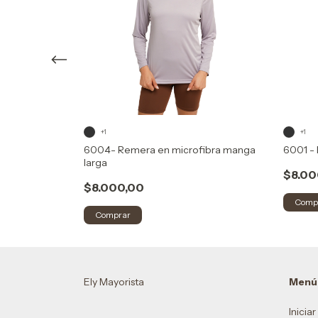
+1
+1
manga larga
6004- Remera en microfibra manga
6001 -
larga
$8.00
$8.000,00
Comp
Comprar
Ely Mayorista
Menú
Inicia