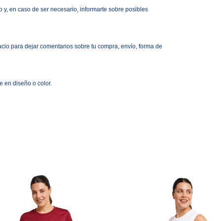
 y, en caso de ser necesario, informarte sobre posibles
acio para dejar comentarios sobre tu compra, env
í
o, forma de
e en dise
ñ
o
o
color.