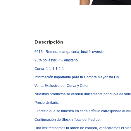
Descripción
6016 - Remera manga corta, boxi fit oversize
93% poliéster. 7% elastano.
Curva: 1-1-1-1-1-1
Informaci
ó
n Importante para tu Compra Mayorista Ely
Venta Exclusiva por Curva y Color:
Nuestros productos se venden
ú
nicamente por curva de talle
Precio Unitario:
El precio que se muestra en cada art
í
culo corresponde al valo
Confirmaci
ó
n de Stock y Total del Pedido:
Una vez recibamos tu orden de compra, verificaremos el stoc