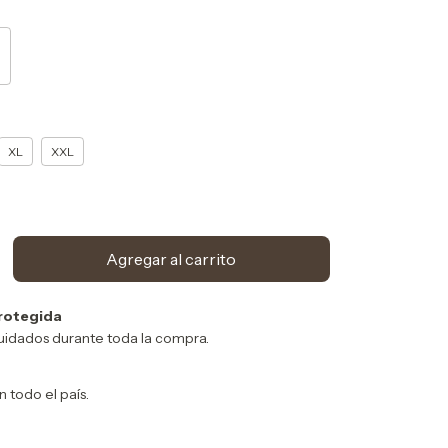
XL
XXL
rotegida
uidados durante toda la compra.
n todo el país.
Cambiar CP