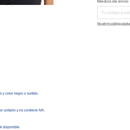
Medios de envío
No sé mi código posta
s y color negro o surtido.
r unitario y no contiene IVA.
k disponible.