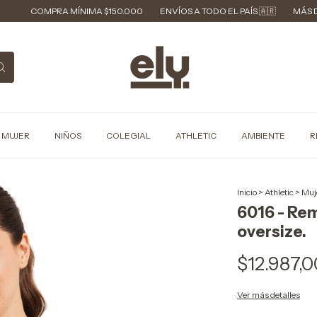
OMPRA MÍNIMA $150.000
ENVÍOS A TODO EL PAÍS 🇦🇷
MÁS DE 40 AÑO
MUJER
NIÑOS
COLEGIAL
ATHLETIC
AMBIENTE
R
Inicio
>
Athletic
>
Muj
6016 - Rem
oversize.
$12.987,0
Ver más detalles