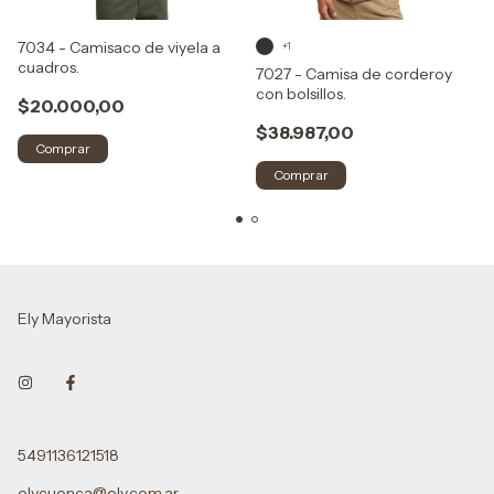
7034 - Camisaco de viyela a
+1
cuadros.
7027 - Camisa de corderoy
con bolsillos.
$20.000,00
$38.987,00
Comprar
Comprar
Ely Mayorista
5491136121518
elycuenca@ely.com.ar