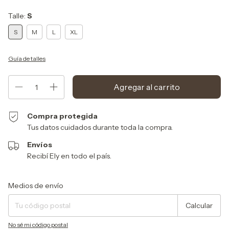
Talle:
S
S
M
L
XL
Guía de talles
Compra protegida
Tus datos cuidados durante toda la compra.
Envíos
Recibí Ely en todo el país.
Entregas para el CP:
Cambiar CP
Medios de envío
Calcular
No sé mi código postal