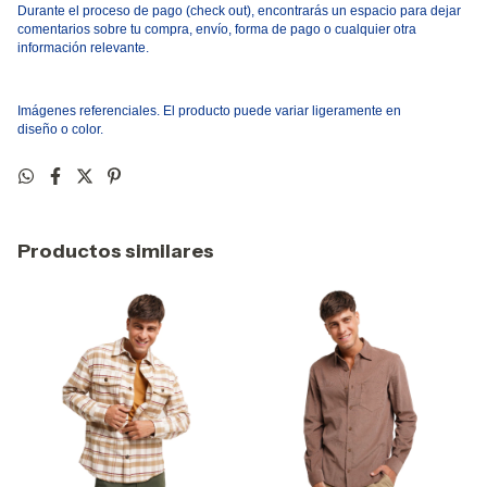
Durante el proceso de pago
(
check out), encontrar
á
s un espacio para dejar
comentarios sobre tu compra, env
í
o, forma de pago o cualquier otra
informaci
ó
n relevante.
Im
á
genes referenciales. El producto puede variar ligeramente en
dise
ñ
o
o
color.
Productos similares