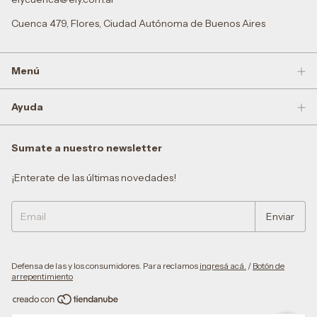
Cuenca 479, Flores, Ciudad Autónoma de Buenos Aires
Menú
Ayuda
Sumate a nuestro newsletter
¡Enterate de las últimas novedades!
Defensa de las y los consumidores. Para reclamos
ingresá acá.
/
Botón de
arrepentimiento
Copyright Ely Mayorista - 30717848159 - 2026. Todos los derechos