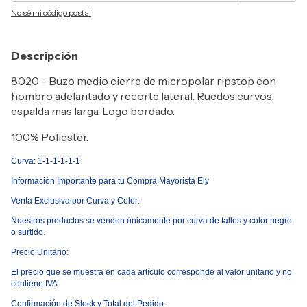
No sé mi código postal
Descripción
8020 - Buzo medio cierre de micropolar ripstop con
hombro adelantado y recorte lateral. Ruedos curvos,
espalda mas larga. Logo bordado.
100% Poliester.
Curva: 1-1-1-1-1-1
Informaci
ó
n Importante para tu Compra Mayorista Ely
Venta Exclusiva por Curva y Color:
Nuestros productos se venden
ú
nicamente por curva de talles y color negro
o surtido.
Precio Unitario:
El precio que se muestra en cada art
í
culo corresponde al valor unitario y no
contiene IVA.
Confirmaci
ó
n de Stock y Total del Pedido: