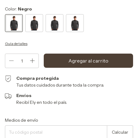
Color:
Negro
Guía de talles
Compra protegida
Tus datos cuidados durante toda la compra.
Envíos
Recibí Ely en todo el país.
Entregas para el CP:
Cambiar CP
Medios de envío
Calcular