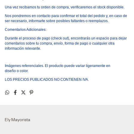
Una vez recibamos tu orden de compra, verificaremos el stock disponible.
Nos pondremos en contacto para confirmar el total del pedido y, en caso de
ser necesario, informarte sobre posibles faltantes o reemplazos.
Comentarios Adicionales:
Durante el proceso de pago
(
check out), encontrar
á
s un espacio para dejar
comentarios sobre tu compra, env
í
o, forma de pago o cualquier otra
informaci
ó
n relevante.
Im
á
genes referenciales. El producto puede variar ligeramente en
dise
ñ
o
o
color.
LOS PRECIOS PUBLICADOS NO CONTIENEN IVA.
Ely Mayorista