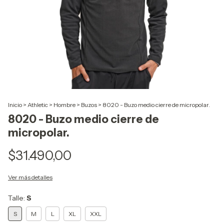
Inicio
>
Athletic
>
Hombre
>
Buzos
>
8020 - Buzo medio cierre de micropolar.
8020 - Buzo medio cierre de
micropolar.
$31.490,00
Ver más detalles
Talle:
S
S
M
L
XL
XXL