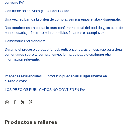
contiene IVA.
Confirmaci
ó
n de Stock y Total del Pedido:
Una vez recibamos tu orden de compra, verificaremos el stock disponible.
Nos pondremos en contacto para confirmar el total del pedido y, en caso de
ser necesario, informarte sobre posibles faltantes o reemplazos.
Comentarios Adicionales:
Durante el proceso de pago
(
check out), encontrar
á
s un espacio para dejar
comentarios sobre tu compra, env
í
o, forma de pago o cualquier otra
informaci
ó
n relevante.
Im
á
genes referenciales. El producto puede variar ligeramente en
dise
ñ
o
o
color.
LOS PRECIOS PUBLICADOS NO CONTIENEN IVA.
Productos similares