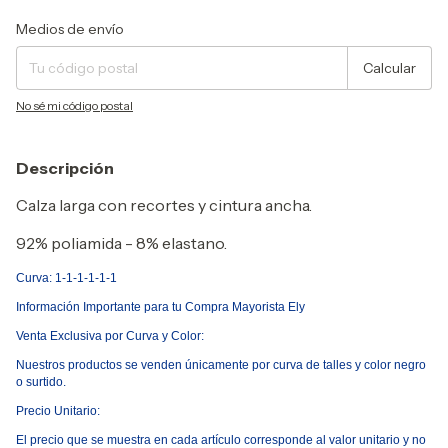
Entregas para el CP:
Cambiar CP
Medios de envío
Calcular
No sé mi código postal
Descripción
Calza larga con recortes y cintura ancha.
92% poliamida - 8% elastano.
Curva: 1-1-1-1-1-1
Informaci
ó
n Importante para tu Compra Mayorista Ely
Venta Exclusiva por Curva y Color:
Nuestros productos se venden
ú
nicamente por curva de talles y color negro
o surtido.
Precio Unitario:
El precio que se muestra en cada art
í
culo corresponde al valor unitario y no