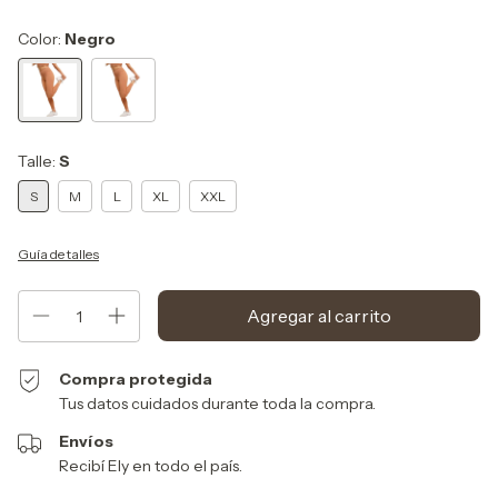
Color:
Negro
Talle:
S
S
M
L
XL
XXL
Guía de talles
Compra protegida
Tus datos cuidados durante toda la compra.
Envíos
Recibí Ely en todo el país.