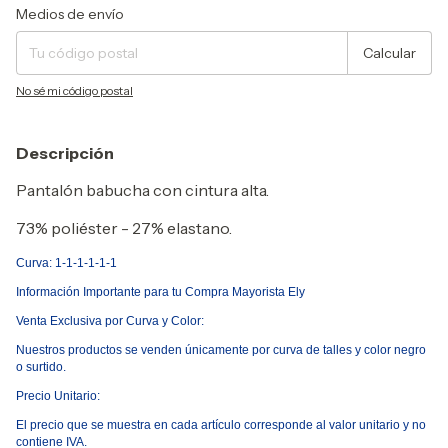
Entregas para el CP:
Cambiar CP
Medios de envío
Calcular
No sé mi código postal
Descripción
Pantalón babucha con cintura alta.
73% poliéster - 27% elastano.
Curva: 1-1-1-1-1-1
Informaci
ó
n Importante para tu Compra Mayorista Ely
Venta Exclusiva por Curva y Color:
Nuestros productos se venden
ú
nicamente por curva de talles y color negro
o surtido.
Precio Unitario:
El precio que se muestra en cada art
í
culo corresponde al valor unitario y no
contiene IVA.