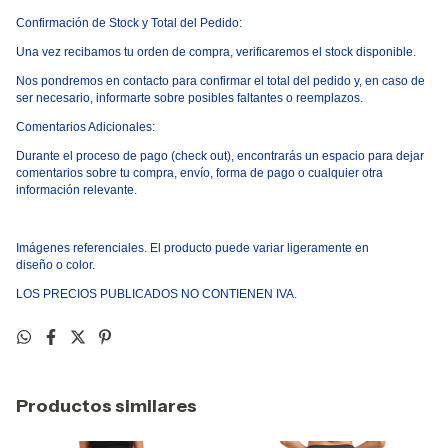
Confirmaci
ó
n de Stock y Total del Pedido:
Una vez recibamos tu orden de compra, verificaremos el stock disponible.
Nos pondremos en contacto para confirmar el total del pedido y, en caso de
ser necesario, informarte sobre posibles faltantes o reemplazos.
Comentarios Adicionales:
Durante el proceso de pago
(
check out), encontrar
á
s un espacio para dejar
comentarios sobre tu compra, env
í
o, forma de pago o cualquier otra
informaci
ó
n relevante.
Im
á
genes referenciales. El producto puede variar ligeramente en
dise
ñ
o
o
color.
LOS PRECIOS PUBLICADOS NO CONTIENEN IVA.
Productos similares