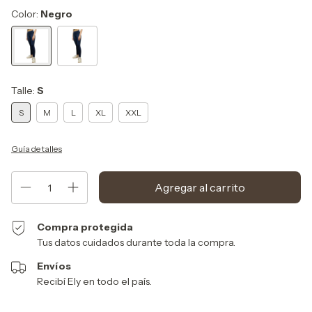
Color:
Negro
Talle:
S
S
M
L
XL
XXL
Guía de talles
Compra protegida
Tus datos cuidados durante toda la compra.
Envíos
Recibí Ely en todo el país.