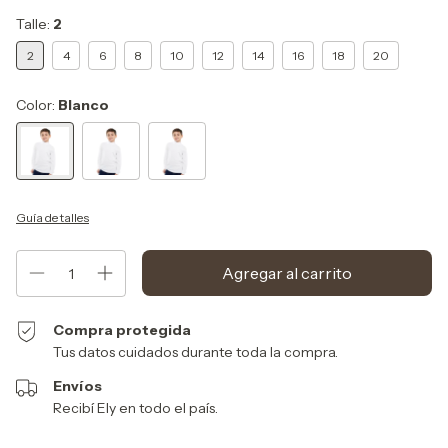
Talle:
2
2
4
6
8
10
12
14
16
18
20
Color:
Blanco
Guía de talles
Compra protegida
Tus datos cuidados durante toda la compra.
Envíos
Recibí Ely en todo el país.