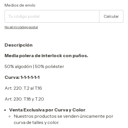
Entregas para el CP:
Cambiar CP
Medios de envío
Calcular
No sé mi código postal
Descripción
Media polera de interlock con puños.
50% algodón | 50% poliéster
Curva: 1-1-1-1-1-1
Art. 220: T.2 al T.16
Art. 230: T.18 y T.20
Venta Exclusiva por Curva y Color
:
Nuestros productos se venden únicamente por
curva de talles y color.