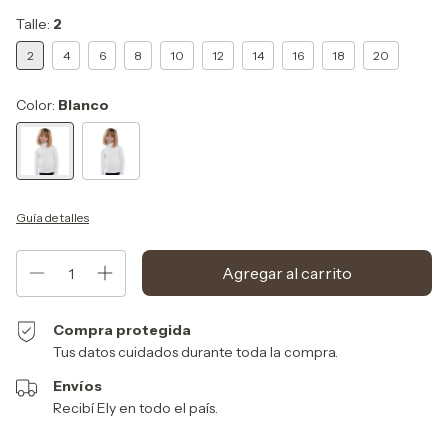
Talle:
2
2
4
6
8
10
12
14
16
18
20
Color:
Blanco
Guía de talles
Compra protegida
Tus datos cuidados durante toda la compra.
Envíos
Recibí Ely en todo el país.