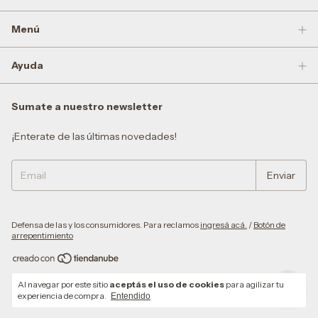
Menú
Ayuda
Sumate a nuestro newsletter
¡Enterate de las últimas novedades!
Defensa de las y los consumidores. Para reclamos
ingresá acá.
/
Botón de
arrepentimiento
Copyright Ely Mayorista - 30717848159 - 2026. Todos los derechos
Al navegar por este sitio
aceptás el uso de cookies
para agilizar tu
reservados.
experiencia de compra.
Entendido