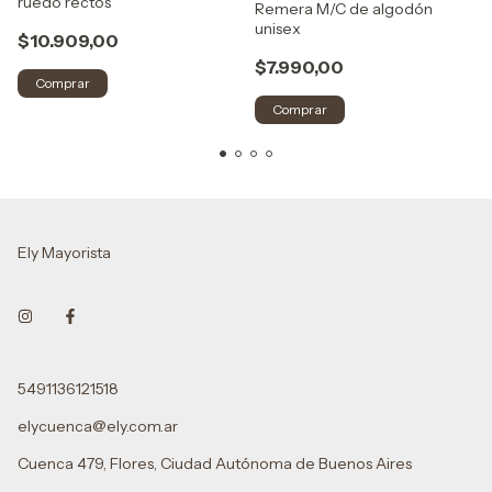
ruedo rectos
Remera M/C de algodón
unisex
$10.909,00
$7.990,00
Comprar
Comprar
Ely Mayorista
5491136121518
elycuenca@ely.com.ar
Cuenca 479, Flores, Ciudad Autónoma de Buenos Aires