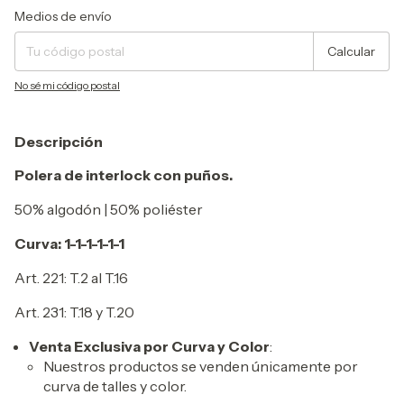
Entregas para el CP:
Cambiar CP
Medios de envío
Calcular
No sé mi código postal
Descripción
Polera de interlock con puños.
50% algodón | 50% poliéster
Curva: 1-1-1-1-1-1
Art. 221: T.2 al T.16
Art. 231: T.18 y T.20
Venta Exclusiva por Curva y Color
:
Nuestros productos se venden únicamente por
curva de talles y color.