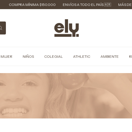
COMPRA MÍNIMA $150.000
ENVÍOS A TODO EL PAÍS 🇦🇷
MÁS DE 40
MUJER
NIÑOS
COLEGIAL
ATHLETIC
AMBIENTE
R