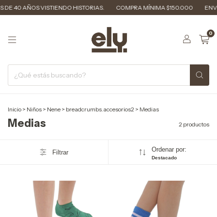
 DE 40 AÑOS VISTIENDO HISTORIAS.
COMPRA MÍNIMA $150.000
ENVÍ
0
Inicio
>
Niños
>
Nene
>
breadcrumbs.accesorios2
>
Medias
Medias
2 productos
Ordenar por:
Filtrar
Destacado