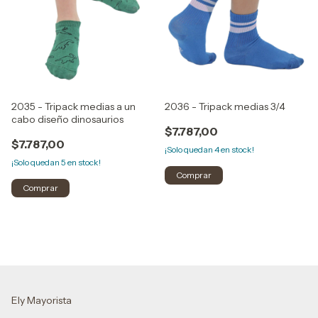
2035 - Tripack medias a un
2036 - Tripack medias 3/4
cabo diseño dinosaurios
$7.787,00
$7.787,00
¡Solo quedan
4
en stock!
¡Solo quedan
5
en stock!
Comprar
Comprar
Ely Mayorista